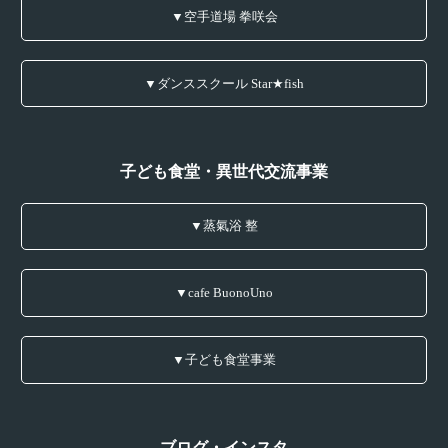
▼空手道場 拳咲会
▼ダンススクール Star★fish
子ども食堂・異世代交流事業
▼蒸氣浴 整
▼cafe BuonoUno
▼子ども食堂事業
ブログ・インスタ