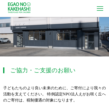
TOP
ACTIVITY
AFTERSCHOOL
ご協力・ご支援のお願い
弁当配食事業
子どもたちのより良い未来のために、ご寄付により我々の
ご支援ご寄付
活動を支えてください。 特例認定NPO法人えがお咲く丘へ
のご寄付は、税制優遇の対象になります。